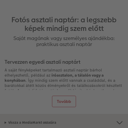
Fotós asztali naptár: a legszebb
képek mindig szem előtt
Saját magának vagy személyes ajándékba:
praktikus asztali naptár
Tervezzen egyedi asztali naptárt
A saját fényképeket tartalmazó asztali naptár bárhol
elhelyezhető, például az
íróasztalon, a tálalón vagy a
konyhában
. Így mindig szem előtt vannak a családdal, és a
barátokkal átélt közös élményekről és találkozásokról készített
fotók. Az asztali fotónaptár hasonlít kicsit a képkerethez, de
lapozhatósága miatt változatosabb dekoráció annál. Mivel
havonta lapoz tovább a következő fényképre, mindig négy
Tovább
hétig élvezheti a gyönyörű eseményről készült felvételeket.
Tervezzen magának asztali naptárt a CEWE oldalán –
mindössze néhány kattintás és kész is van.
Vissza a MediaMarkt oldalára
Asztali naptár sokféle kivitelben