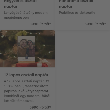
Négyzetes asztali
Panoráma asztali
Matrica nyomtatás azonnal
Fotószalag
Ballagás
naptár
naptár
Lenyűgöző látvány modern
Praktikus és dekoratív
megjelenésben
Kiegészítők
XXL Retró fotó
CEWE myPhotos
3990 Ft-tól
*
5990 Ft-tól
*
CEWE myPhotos
Kiegészítők
CEWE myPhotos
12 lapos asztali naptár
A 12 lapos asztali naptár, 12
100%-ban újrahasznosított
papíron lévő kátyanaptárat
kombinál egy modern, fából
készült támasszal.
5990 Ft-tól
*