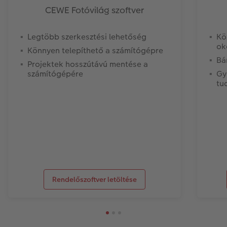
CEWE Fotóvilág szoftver
Legtöbb szerkesztési lehetőség
Kö
ok
Könnyen telepíthető a számítógépre
Bá
Projektek hosszútávú mentése a
számítógépére
Gy
tu
Rendelőszoftver letöltése