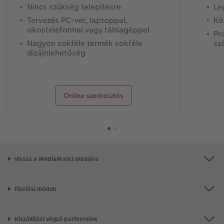
Nincs szükség telepítésre
Le
Tervezés PC-vel, laptoppal,
Kö
okostelefonnal vagy táblagéppel
Pr
Nagyon sokféle termék sokféle
sz
dizájnlehetőség
Online szerkesztés
Vissza a MediaMarkt oldalára
Fizetési módok
Kiszállítást végző partnereink