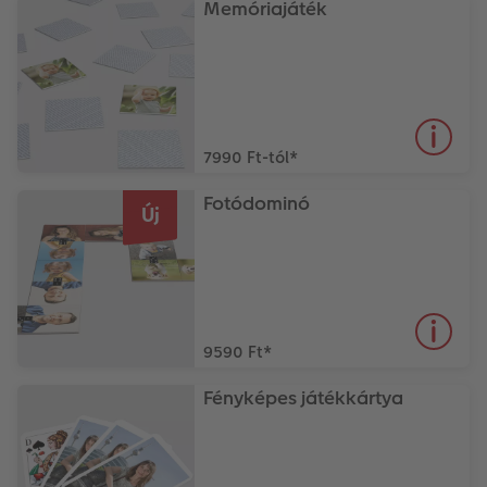
Memóriajáték
7990 Ft-tól
*
Fotódominó
Új
9590 Ft
*
Fényképes játékkártya