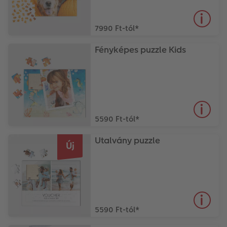
Matrica nyomtatás azonnal
Fotószalag
Ballagás
7990 Ft-tól
*
Kiegészítők
XXL Retró fotó
CEWE myPhotos
Fényképes puzzle Kids
CEWE myPhotos
Kiegészítők
CEWE myPhotos
5590 Ft-tól
*
Utalvány puzzle
Új
5590 Ft-tól
*