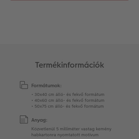
Kiegészítők
XXL Retró fotó
CEWE myPhotos
CEWE myPhotos
Kiegészítők
CEWE myPhotos
Termékinformációk
Formátumok:
• 30x40 cm álló- és fekvő formátum
• 40x60 cm álló- és fekvő formátum
• 50x75 cm álló- és fekvő formátum
Anyag:
Közvetlenül 5 milliméter vastag kemény
habkartonra nyomtatott motívum