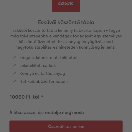
Vásárlói mintakönyvek
Matt Prints
Direkt nyomtatású alufotó
Üdvözlőkártyák
Kiegészítők
CEWE PHOTO AWARD FOTÓPÁLYÁZAT
Így működik
Képméretek
Galériafotó
Kiskedvencek világa
CEWE myPhotos
Fotózási tippek és trükkök
oftver
Esküvői köszöntő tábla
Kids CEWE FOTÓKÖNYV
Prémium poszter
Habkarton
Iskolaszer és irodaszer
Hogyan készíts jobb képeket a telefonodd
Esküvői köszöntő tábla kemény habkartonlapon - tegye
s
még tökéletesebbé a vendégek fogadását egy személyes
köszöntő üzenettel. Ez az anyag lenyűgöző, mert
Art Collection CEWE FOTÓKÖNYV
Art Prints
Fényképes ajándékdobozok
Híreink
Esküvői köszöntő tábla
nagyfokú stabilitás és hihetetlen könnyűség jellemzi.
Elegáns képek, matt felülettel
Kiegészítők
Fotókidolgozás normál
Poszterléc
Textíliák
CEWE sztorik
Lekerekített sarkok
CEWE myPhotos
Fényképtároló dobozok
Hexxas
Art Prints
Egyedi ajándékötletek
Könnyű és tartós anyag
Hat különböző formátum
Fotócsomagok
Fafotó
Fényképes naptárak
Ajándékötletek szeretteinek
10060 Ft-tól
*
Fotómatrica
Többrészes fali dekoráció
CEWE FOTÓKÖNYV Kids
Utazás
Állítsa össze, és rendelje meg most:
Azonnali fotókidolgozás
Fotókollázsok
CEWE myPhotos
Esküvő
Matrica nyomtatás azonnal
Fotószalag
Ballagás