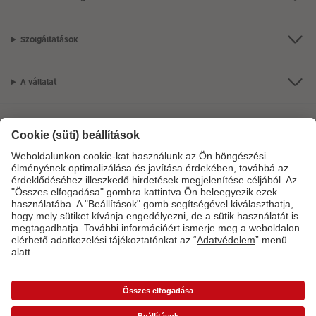
Szolgáltatások
A vállalat
Termékkínálat
CEWE Fotóvilág
Szolgáltatásainkkal vagy megrendelésével kapcsolatos kérdések esetén
hívjon minket telefonon:
06-1-451-1088
Hétfő-vasárnap: 8:00–17:00 óráig.