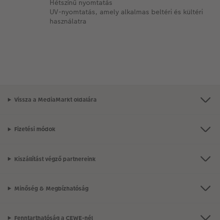
Hétszínű nyomtatás
UV-nyomtatás, amely alkalmas beltéri és kültéri
használatra
Vissza a MediaMarkt oldalára
Fizetési módok
Kiszállítást végző partnereink
Minőség & Megbízhatóság
Fenntarthatóság a CEWE-nél