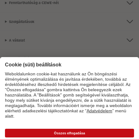
Fenntarthatóság a CEWE-nél
Szolgáltatások
A vállalat
Termékkínálat
CEWE Fotóvilág
Szolgáltatásainkkal vagy megrendelésével kapcsolatos kérdések esetén
hívjon minket telefonon:
06-1-451-1088
Hétfő-vasárnap: 8:00–17:00 óráig.