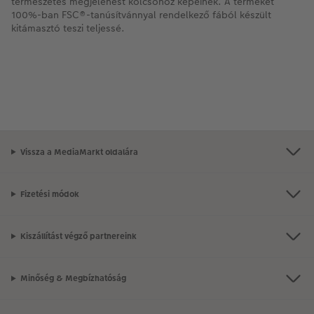
természetes megjelenést kölcsönöz képeinek. A terméket
100%-ban FSC®-tanúsítvánnyal rendelkező fából készült
kitámasztó teszi teljessé.
Vissza a MediaMarkt oldalára
Fizetési módok
Kiszállítást végző partnereink
Minőség & Megbízhatóság