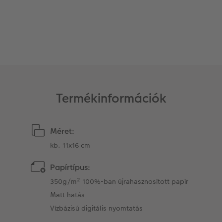
Kiegészítők
XXL Retró fotó
CEWE myPhotos
CEWE myPhotos
Kiegészítők
CEWE myPhotos
Termékinformációk
Méret:
kb. 11x16 cm
Papírtípus:
350g/m² 100%-ban újrahasznosított papír
Matt hatás
Vízbázisú digitális nyomtatás