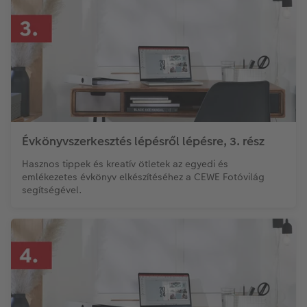
Kiegészítők
XXL Retró fotó
CEWE myPhotos
CEWE myPhotos
Kiegészítők
CEWE myPhotos
Évkönyvszerkesztés lépésről lépésre, 3. rész
Hasznos tippek és kreatív ötletek az egyedi és
emlékezetes évkönyv elkészítéséhez a CEWE Fotóvilág
segítségével.