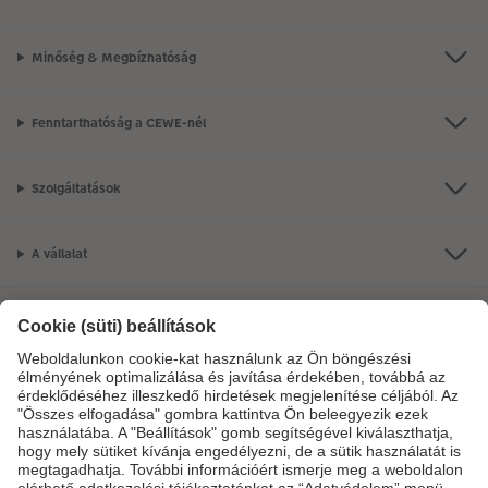
Minőség & Megbízhatóság
Fenntarthatóság a CEWE-nél
Szolgáltatások
A vállalat
Termékkínálat
CEWE Fotóvilág