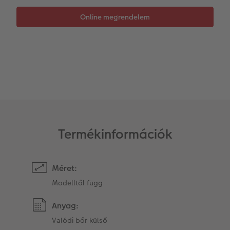
Matrica nyomtatás azonnal
Fotószalag
Ballagás
Kiegészítők
XXL Retró fotó
CEWE myPhotos
CEWE myPhotos
Kiegészítők
CEWE myPhotos
Termékinformációk
Méret:
Modelltől függ
Anyag:
Valódi bőr külső