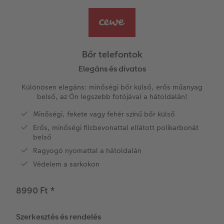
Vásárlói mintakönyvek
Matt Prints
Direkt nyomtatású alufotó
Üdvözlőkártyák
Kiegészítők
CEWE PHOTO AWARD FOTÓPÁLYÁZAT
Így működik
Képméretek
Galériafotó
Kiskedvencek világa
CEWE myPhotos
Fotózási tippek és trükkök
oftver
Bőr telefontok
Kids CEWE FOTÓKÖNYV
Prémium poszter
Habkarton
Iskolaszer és irodaszer
Hogyan készíts jobb képeket a telefonodd
Elegáns és divatos
s
Különösen elegáns: minőségi bőr külső, erős műanyag
Art Collection CEWE FOTÓKÖNYV
Art Prints
Esküvői köszöntő tábla
Fényképes ajándékdobozok
Híreink
belső, az Ön legszebb fotójával a hátoldalán!
Minőségi, fekete vagy fehér színű bőr külső
Kiegészítők
Fotókidolgozás normál
Poszterléc
Textíliák
CEWE sztorik
Erős, minőségi filcbevonattal ellátott polikarbonát
belső
CEWE myPhotos
Fényképtároló dobozok
Hexxas
Art Prints
Egyedi ajándékötletek
Ragyogó nyomattal a hátoldalán
Fotócsomagok
Fafotó
Fényképes naptárak
Ajándékötletek szeretteinek
Védelem a sarkokon
Fotómatrica
Többrészes fali dekoráció
CEWE FOTÓKÖNYV Kids
Utazás
8990 Ft
*
Azonnali fotókidolgozás
Fotókollázsok
CEWE myPhotos
Esküvő
Szerkesztés és rendelés