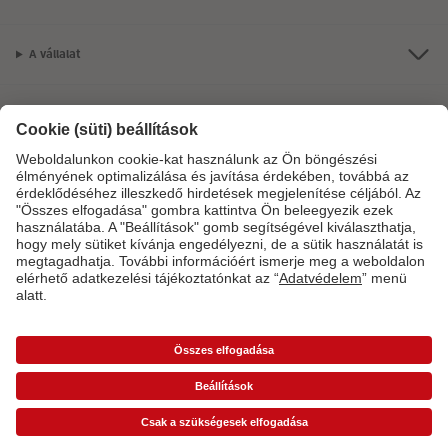
A vállalat
Termékkínálat
CEWE Fotóvilág
Szolgáltatásainkkal vagy megrendelésével kapcsolatos kérdések esetén
hívjon minket telefonon:
06-1-451-1088
Hétfő-vasárnap: 8:00–17:00 óráig.
*Az árak ajánlott fogyasztói árak és az ÁFÁ-t tartalmazzák, de nem tartalmazzák a
szállítási költséget (üzletben történő átvétel esetén sem).
Árlisták
A képen látható